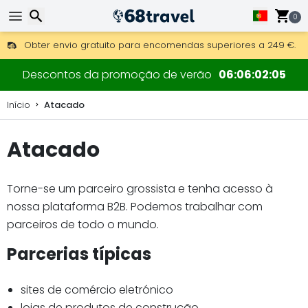
0
Obter envio gratuito para encomendas superiores a 249 €.
Overnight DHL Express também disponível.
Pesquisar
30 dias para devolução, 90 dias para mapas de madeira e 
Descontos da promoção de verão
06
06
02
05
Início
Atacado
Atacado
Pesquisar
Torne-se um parceiro grossista e tenha acesso à
nossa plataforma B2B. Podemos trabalhar com
parceiros de todo o mundo.
Parcerias típicas
sites de comércio eletrónico
lojas de produtos de construção