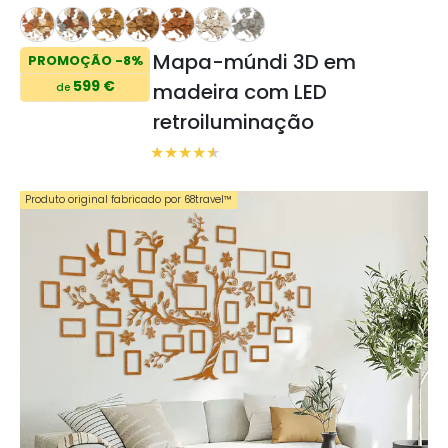
Mapa-múndi 3D em
PROMOÇÃO -8%
599 €
madeira com LED
de
retroiluminação
Produto original fabricado por 68travel™️