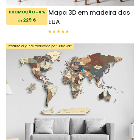
Mapa 3D em madeira dos
PROMOÇÃO -4%
229 €
EUA
de
Produto original fabricado por 68travel™️