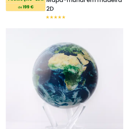
199 €
2D
de