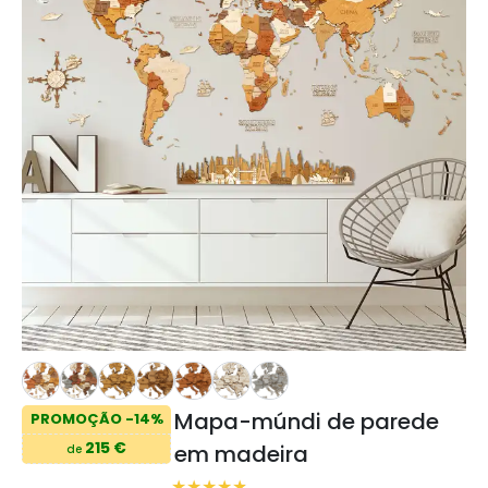
Mapa-múndi de parede
PROMOÇÃO -14%
215 €
em madeira
de