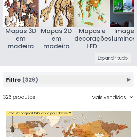
Mapas 3D
Mapas 2D
Mapas e
Image
em
em
decorações
luminos
madeira
madeira
LED
Expandir tudo
Filtro
(326)
▶
326 produtos
Produto original fabricado por 68travel™️