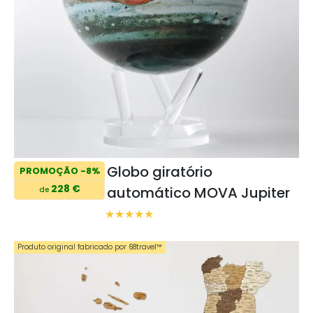
Globo giratório
PROMOÇÃO -8%
228 €
automático MOVA Jupiter
de
Produto original fabricado por 68travel™️