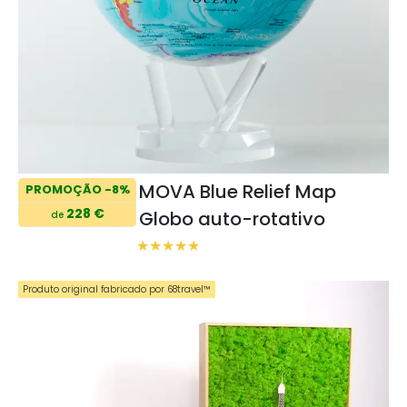
MOVA Blue Relief Map
PROMOÇÃO -8%
228 €
Globo auto-rotativo
de
Produto original fabricado por 68travel™️