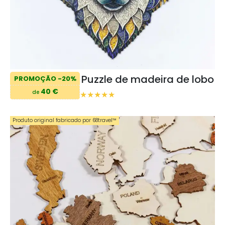
Puzzle de madeira de lobo
PROMOÇÃO -20%
40 €
de
Produto original fabricado por 68travel™️