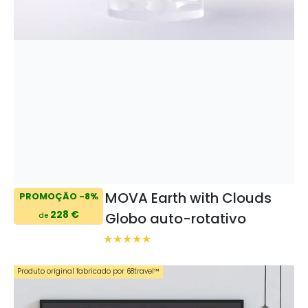
MOVA Earth with Clouds
PROMOÇÃO -8%
228 €
Globo auto-rotativo
de
Produto original fabricado por 68travel™️