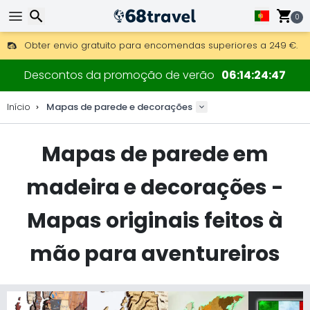
0
Obter envio gratuito para encomendas superiores a 249 €.
Overnight DHL Express também disponível.
Pesquisar
30 dias para devolução, 90 dias para mapas de madeira e 
Descontos da promoção de verão
06
14
24
45
Fabricante original de mapas e decorações.
Início
Mapas de parede e decorações
Mapas de parede em
Pesquisar
madeira e decorações -
Mapas originais feitos à
mão para aventureiros