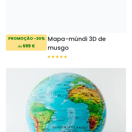
Mapa-múndi 3D de
PROMOÇÃO -30%
599 €
musgo
de