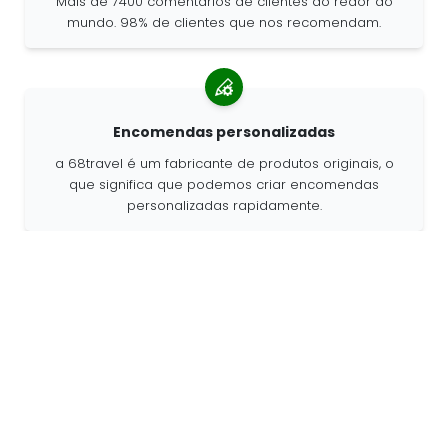
Mais de 7400 comentários de clientes ao redor do
mundo. 98% de clientes que nos recomendam.
Encomendas personalizadas
a 68travel é um fabricante de produtos originais, o
que significa que podemos criar encomendas
personalizadas rapidamente.
Somo apaixonados por aventura
Na 68travel adoramos viajar e explorar o mundo.
Esforçamo-nos por utilizar materiais naturais
reciclados e reduzir a utilização de plástico.
68travel à
volta do mundo »