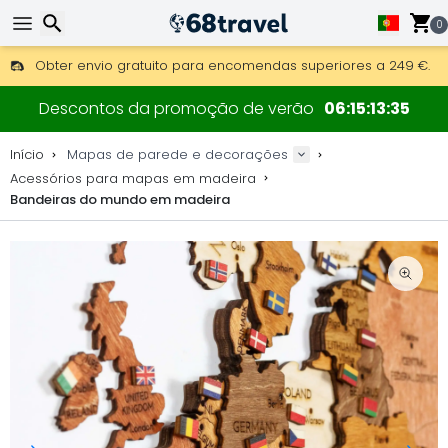
0
Obter envio gratuito para encomendas superiores a 249 €.
Overnight DHL Express também disponível.
Pesquisar
30 dias para devolução, 90 dias para mapas de madeira e 
Descontos da promoção de verão
06
15
13
34
Fabricante original de mapas e decorações.
Início
Mapas de parede e decorações
Acessórios para mapas em madeira
Bandeiras do mundo em madeira
Pesquisar