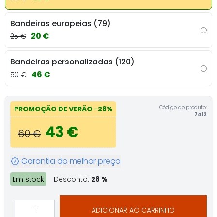
Bandeiras europeias (79)
20 €
25 €
Bandeiras personalizadas (120)
46 €
50 €
Código do produto:
PROMOÇÃO DE VERÃO
-28%
7412
43 €
60 €
Garantia do melhor preço
Em stock
Desconto:
28 %
ADICIONAR AO CARRINHO