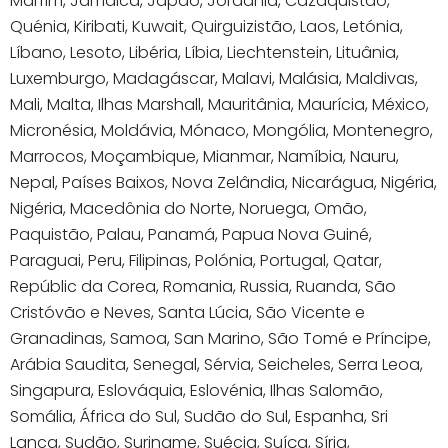
Marfim, Jamaica, Japão, Jordânia, Cazaquistão,
Quénia, Kiribati, Kuwait, Quirguizistão, Laos, Letónia,
Líbano, Lesoto, Libéria, Líbia, Liechtenstein, Lituânia,
Luxemburgo, Madagáscar, Malavi, Malásia, Maldivas,
Mali, Malta, Ilhas Marshall, Mauritânia, Maurícia, México,
Micronésia, Moldávia, Mónaco, Mongólia, Montenegro,
Marrocos, Moçambique, Mianmar, Namíbia, Nauru,
Nepal, Países Baixos, Nova Zelândia, Nicarágua, Nigéria,
Nigéria, Macedônia do Norte, Noruega, Omão,
Paquistão, Palau, Panamá, Papua Nova Guiné,
Paraguai, Peru, Filipinas, Polónia, Portugal, Qatar,
Repúblic da Corea, Romania, Russia, Ruanda, São
Cristóvão e Neves, Santa Lúcia, São Vicente e
Granadinas, Samoa, San Marino, São Tomé e Príncipe,
Arábia Saudita, Senegal, Sérvia, Seicheles, Serra Leoa,
Singapura, Eslováquia, Eslovénia, Ilhas Salomão,
Somália, África do Sul, Sudão do Sul, Espanha, Sri
Lanca, Sudão, Suriname, Suécia, Suíça, Síria,