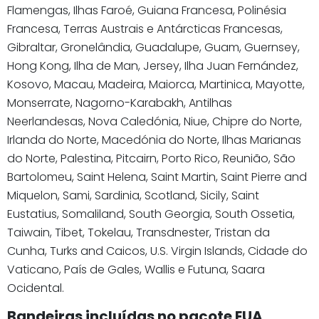
Flamengas, Ilhas Faroé, Guiana Francesa, Polinésia
Francesa, Terras Austrais e Antárcticas Francesas,
Gibraltar, Gronelândia, Guadalupe, Guam, Guernsey,
Hong Kong, Ilha de Man, Jersey, Ilha Juan Fernández,
Kosovo, Macau, Madeira, Maiorca, Martinica, Mayotte,
Monserrate, Nagorno-Karabakh, Antilhas
Neerlandesas, Nova Caledónia, Niue, Chipre do Norte,
Irlanda do Norte, Macedónia do Norte, Ilhas Marianas
do Norte, Palestina, Pitcairn, Porto Rico, Reunião, São
Bartolomeu, Saint Helena, Saint Martin, Saint Pierre and
Miquelon, Sami, Sardinia, Scotland, Sicily, Saint
Eustatius, Somaliland, South Georgia, South Ossetia,
Taiwain, Tibet, Tokelau, Transdnester, Tristan da
Cunha, Turks and Caicos, U.S. Virgin Islands, Cidade do
Vaticano, País de Gales, Wallis e Futuna, Saara
Ocidental.
Bandeiras incluídas no pacote EUA,