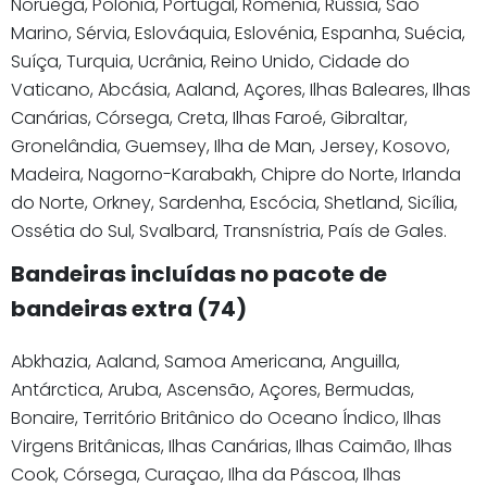
Noruega, Polónia, Portugal, Roménia, Rússia, São
Marino, Sérvia, Eslováquia, Eslovénia, Espanha, Suécia,
Suíça, Turquia, Ucrânia, Reino Unido, Cidade do
Vaticano, Abcásia, Aaland, Açores, Ilhas Baleares, Ilhas
Canárias, Córsega, Creta, Ilhas Faroé, Gibraltar,
Gronelândia, Guemsey, Ilha de Man, Jersey, Kosovo,
Madeira, Nagorno-Karabakh, Chipre do Norte, Irlanda
do Norte, Orkney, Sardenha, Escócia, Shetland, Sicília,
Ossétia do Sul, Svalbard, Transnístria, País de Gales.
Bandeiras incluídas no pacote de
bandeiras extra (74)
Abkhazia, Aaland, Samoa Americana, Anguilla,
Antárctica, Aruba, Ascensão, Açores, Bermudas,
Bonaire, Território Britânico do Oceano Índico, Ilhas
Virgens Britânicas, Ilhas Canárias, Ilhas Caimão, Ilhas
Cook, Córsega, Curaçao, Ilha da Páscoa, Ilhas