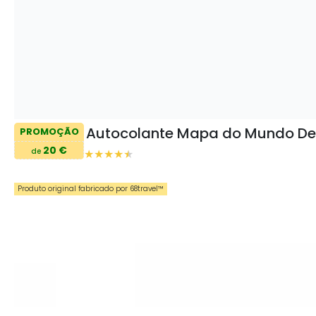
Autocolante Mapa do Mundo De
PROMOÇÃO
20 €
de
Produto original fabricado por 68travel™️