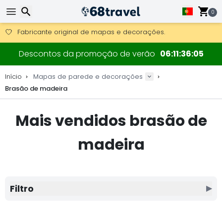
Obter envio gratuito para encomendas superiores a 249 €.
Overnight DHL Express também disponível.
0
30 dias para devolução, 90 dias para mapas de madeira e 
Fabricante original de mapas e decorações.
Pesquisar
Descontos da promoção de verão
06
11
36
05
Início
Mapas de parede e decorações
Brasão de madeira
Pesquisar
Mais vendidos brasão de
madeira
Filtro
▶