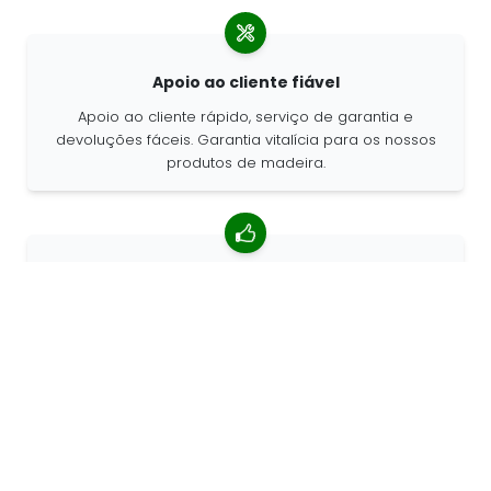
Apoio ao cliente fiável
Apoio ao cliente rápido, serviço de garantia e
devoluções fáceis. Garantia vitalícia para os nossos
produtos de madeira.
classificação média de 4,85/5
Mais de 7400 comentários de clientes ao redor do
mundo. 98% de clientes que nos recomendam.
Encomendas personalizadas