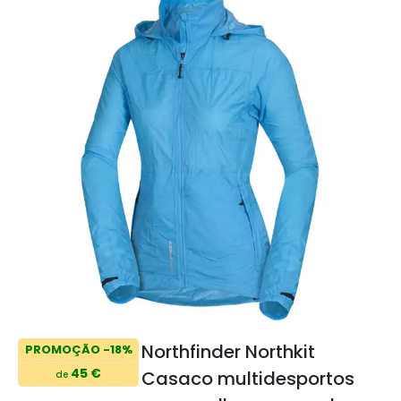
Northfinder Northkit
PROMOÇÃO -18%
45 €
Casaco multidesportos
de