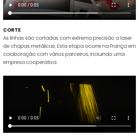
CORTE
As linhas são cortadas com extrema precisão a laser
de chapas metálicas. Esta etapa ocorre na França em
colaboração com vários parceiros, incluindo uma
empresa cooperativa.