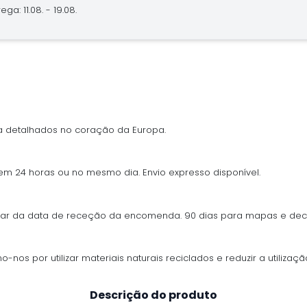
ga: 11.08. - 19.08.
 detalhados no coração da Europa.
 em 24 horas ou no mesmo dia. Envio expresso disponível.
ontar da data de receção da encomenda. 90 dias para mapas e de
os por utilizar materiais naturais reciclados e reduzir a utilização
Descrição do produto