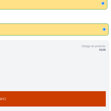
Código do produto:
11235
INHO