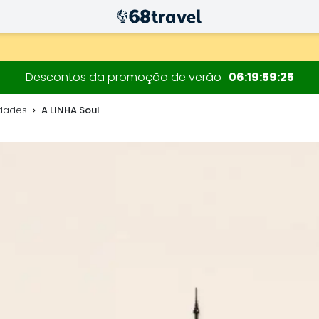
decorações.
Descontos da promoção de verão
06
19
59
24
dades
A LINHA Soul
Pesquisar