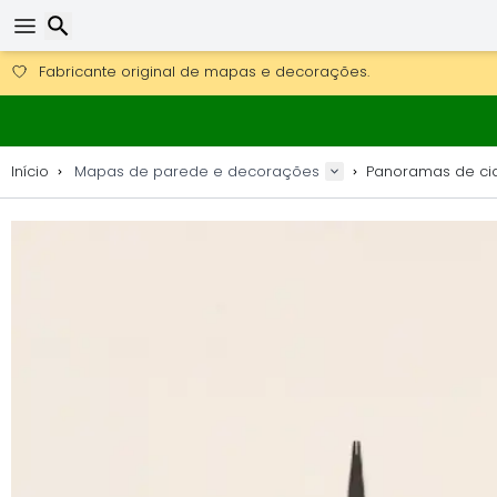
Obter envio gratuito para encomendas superiores a 249 €.
Overnight DHL Express também disponível.
Pesquisar
30 dias para devolução, 90 dias para mapas de madeira e 
Fabricante original de mapas e decorações.
Início
Mapas de parede e decorações
Panoramas de ci