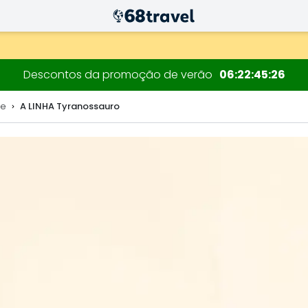
decorações.
Descontos da promoção de verão
06
22
45
24
de
A LINHA Tyranossauro
Pesquisar