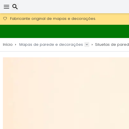
Obter envio gratuito para encomendas superiores a 249 €.
Overnight DHL Express também disponível.
Pesquisar
30 dias para devolução, 90 dias para mapas de madeira e 
Fabricante original de mapas e decorações.
Início
Mapas de parede e decorações
Siluetas de pare