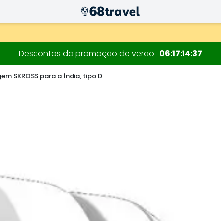
decorações.
Descontos da promoção de verão
06
17
14
36
em SKROSS para a Índia, tipo D
Pesquisar