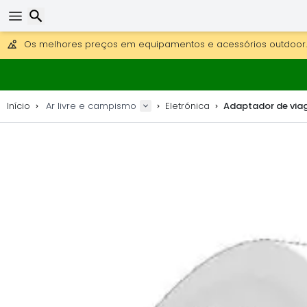
Obter envio gratuito para encomendas superiores a 249 €.
Overnight DHL Express também disponível.
30 dias para devolução, 90 dias para mapas de madeira e 
Os melhores preços em equipamentos e acessórios outdoor.
Pesquisar
Início
Ar livre e campismo
Eletrónica
Adaptador de viag