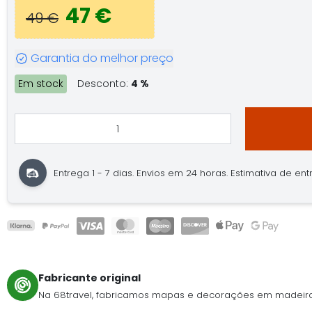
47 €
49 €
Garantia do melhor preço
Em stock
Desconto:
4 %
Entrega 1 - 7 dias. Envios em 24 horas. Estimativa de entre
Fabricante original
Na 68travel, fabricamos mapas e decorações em madeira