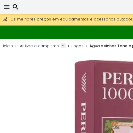
Obter envio gratuito para encomendas superiores a 249 €.
Overnight DHL Express também disponível.
Pesquisar
30 dias para devolução, 90 dias para mapas de madeira e 
Os melhores preços em equipamentos e acessórios outdoor.
Início
Ar livre e campismo
Jogos
Água e vinhos Tabela 