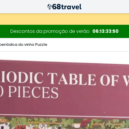
decorações.
Descontos da promoção de verão
06
13
33
49
periódica do vinho Puzzle
Pesquisar