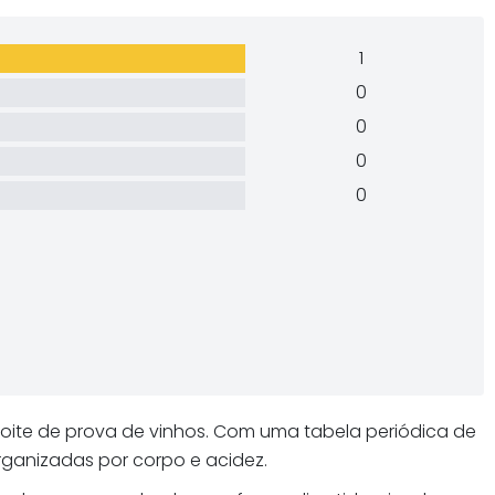
1
0
0
0
0
noite de prova de vinhos. Com uma tabela periódica de
rganizadas por corpo e acidez.