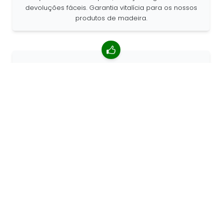
devoluções fáceis. Garantia vitalícia para os nossos
produtos de madeira.
classificação média de 4,85/5
Mais de 7400 comentários de clientes ao redor do
mundo. 98% de clientes que nos recomendam.
Encomendas personalizadas
a 68travel é um fabricante de produtos originais, o
que significa que podemos criar encomendas
personalizadas rapidamente.