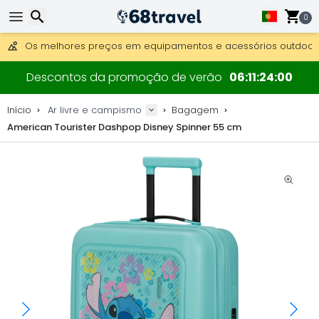
Obter envio gratuito para encomendas superiores a 249 €.
0
Overnight DHL Express também disponível.
30 dias para devolução, 90 dias para mapas de madeira e 
Os melhores preços em equipamentos e acessórios outdoor.
Pesquisar
Descontos da promoção de verão
06
11
23
59
Início
Ar livre e campismo
Bagagem
American Tourister Dashpop Disney Spinner 55 cm
Pesquisar