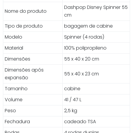
Dashpop Disney Spinner 55
Nome do produto
cm
Tipo de produto
bagagem de cabine
Modelo
Spinner (4 rodas)
Material
100% polipropileno
Dimensões
55 x 40 x 20 cm
Dimensões após
55 x 40 x 23 cm
expansão
Tamanho
cabine
Volume
41 / 47 L
Peso
2,5 kg
Fechadura
cadeado TSA
Rodas
4 rodas duplas