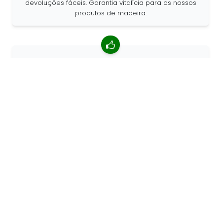
devoluções fáceis. Garantia vitalícia para os nossos
produtos de madeira.
classificação média de 4,85/5
Mais de 7400 comentários de clientes ao redor do
mundo. 98% de clientes que nos recomendam.
Encomendas personalizadas
a 68travel é um fabricante de produtos originais, o
que significa que podemos criar encomendas
personalizadas rapidamente.