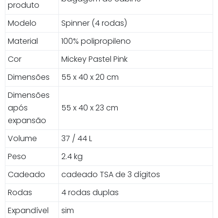
produto
Modelo
Spinner (4 rodas)
Material
100% polipropileno
Cor
Mickey Pastel Pink
Dimensões
55 x 40 x 20 cm
Dimensões
após
55 x 40 x 23 cm
expansão
Volume
37 / 44 L
Peso
2.4 kg
Cadeado
cadeado TSA de 3 dígitos
Rodas
4 rodas duplas
Expandível
sim