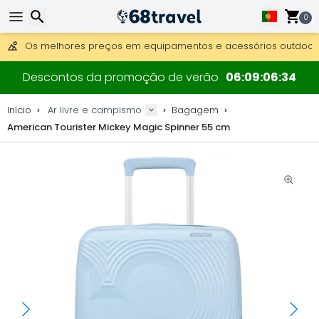
0
Obter envio gratuito para encomendas superiores a 249 €.
Overnight DHL Express também disponível.
30 dias para devolução, 90 dias para mapas de madeira e 
Os melhores preços em equipamentos e acessórios outdoor.
Pesquisar
Descontos da promoção de verão
06
09
06
33
Início
Ar livre e campismo
Bagagem
American Tourister Mickey Magic Spinner 55 cm
Pesquisar