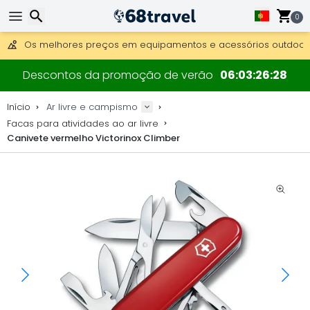
Obter envio gratuito para encomendas superiores a 249 €.
Overnight DHL Express também disponível.
0
30 dias para devolução, 90 dias para mapas de madeira e 
Os melhores preços em equipamentos e acessórios outdoor.
Pesquisar
Descontos da promoção de verão
06
03
26
28
Início
Ar livre e campismo
Facas para atividades ao ar livre
Canivete vermelho Victorinox Climber
Pesquisar