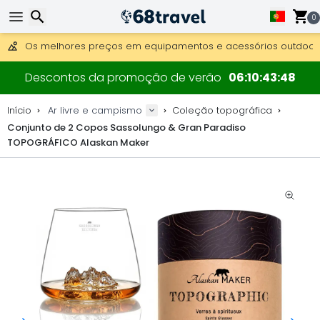
0
Obter envio gratuito para encomendas superiores a 249 €.
Overnight DHL Express também disponível.
Pesquisar
30 dias para devolução, 90 dias para mapas de madeira e 
Descontos da promoção de verão
06
10
43
47
Os melhores preços em equipamentos e acessórios outdoor.
Início
Ar livre e campismo
Coleção topográfica
Conjunto de 2 Copos Sassolungo & Gran Paradiso
TOPOGRÁFICO Alaskan Maker
Pesquisar