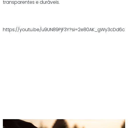
transparentes e duráveis.
https://youtu.be/u9UN89PjF3Y?si=2e80AK_gWy3cDd6c