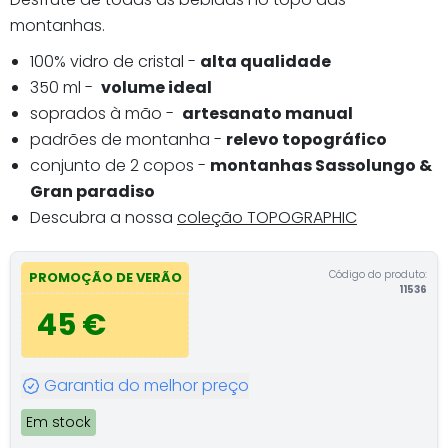
montanhas.
100% vidro de cristal -
alta qualidade
350 ml -
volume ideal
soprados à mão -
artesanato manual
padrões de montanha -
relevo topográfico
conjunto de 2 copos -
montanhas Sassolungo &
Gran paradiso
Descubra a nossa
coleção TOPOGRAPHIC
Código do produto:
PROMOÇÃO DE VERÃO
11536
45 €
Garantia do melhor preço
Em stock