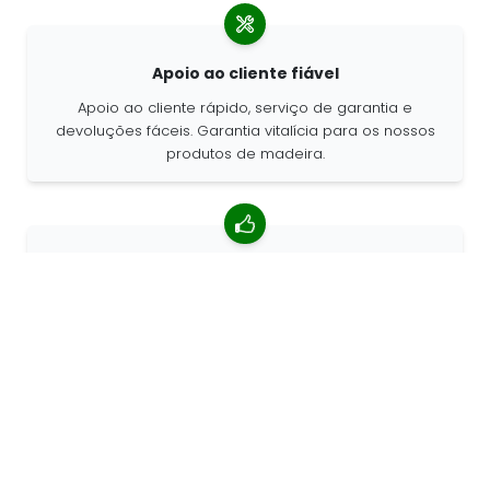
Apoio ao cliente fiável
Apoio ao cliente rápido, serviço de garantia e
devoluções fáceis. Garantia vitalícia para os nossos
produtos de madeira.
classificação média de 4,85/5
Mais de 7400 comentários de clientes ao redor do
mundo. 98% de clientes que nos recomendam.
Encomendas personalizadas
a 68travel é um fabricante de produtos originais, o