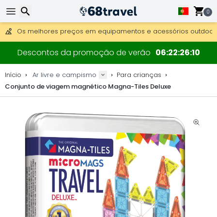
Obter envio gratuito para encomendas superiores a 249 €.
Overnight DHL Express também disponível.
0
30 dias para devolução, 90 dias para mapas de madeira e 
Os melhores preços em equipamentos e acessórios outdoor.
Pesquisar
Descontos da promoção de verão
06
22
26
09
Início
Ar livre e campismo
Para crianças
Conjunto de viagem magnético Magna-Tiles Deluxe
Pesquisar