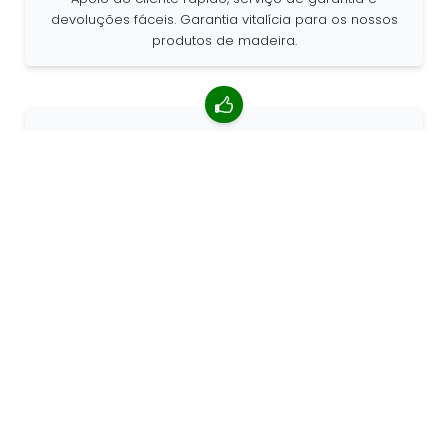
devoluções fáceis. Garantia vitalícia para os nossos
produtos de madeira.
classificação média de 4,85/5
Mais de 7400 comentários de clientes ao redor do
mundo. 98% de clientes que nos recomendam.
Encomendas personalizadas
a 68travel é um fabricante de produtos originais, o
que significa que podemos criar encomendas
personalizadas rapidamente.