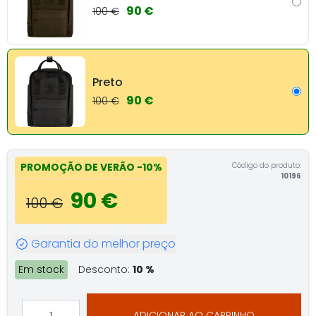
90 €
100 €
Preto
90 €
100 €
Código do produto:
PROMOÇÃO DE VERÃO
-10%
10196
90 €
100 €
Garantia do melhor preço
Em stock
Desconto:
10 %
ADICIONAR AO CARRINHO