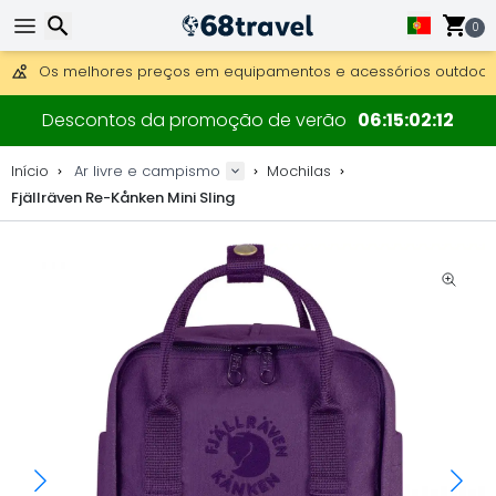
Obter envio gratuito para encomendas superiores a 249 €.
Overnight DHL Express também disponível.
0
30 dias para devolução, 90 dias para mapas de madeira e 
Os melhores preços em equipamentos e acessórios outdoor.
Pesquisar
Descontos da promoção de verão
06
15
02
12
Início
Ar livre e campismo
Mochilas
Fjällräven Re-Kånken Mini Sling
Pesquisar