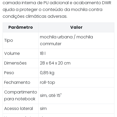
camada interna de PU adicional e acabamento DWR
ajuda a proteger o conteúdo da mochila contra
condições climáticas adversas.
Parâmetro
Valor
mochila urbana / mochila
Tipo
commuter
Volume
18 l
Dimensões
28 x 64 x 20 cm
Peso
0,85 kg
Fechamento
roll-top
Compartimento
sim, até 15"
para notebook
Acesso lateral
sim