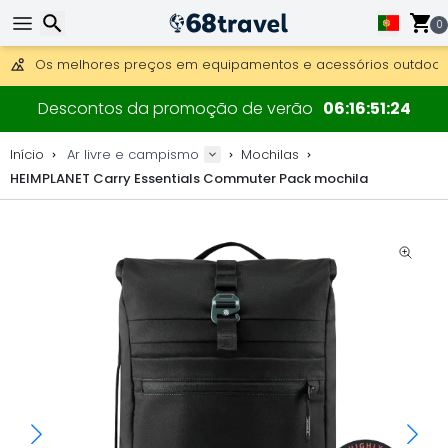
0
Obter envio gratuito para encomendas superiores a 249 €.
Overnight DHL Express também disponível.
30 dias para devolução, 90 dias para mapas de madeira e 
Pesquisar
Os melhores preços em equipamentos e acessórios outdoor.
Descontos da promoção de verão
06
16
51
23
Início
Ar livre e campismo
Mochilas
HEIMPLANET Carry Essentials Commuter Pack mochila
Pesquisar