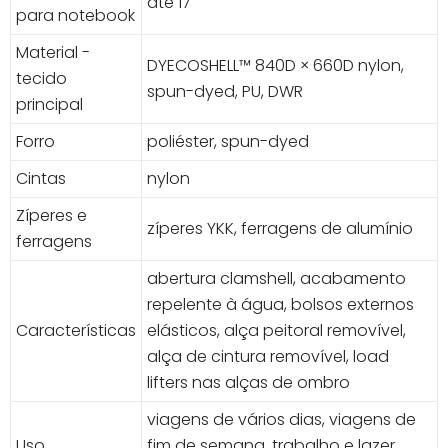
até 17"
para notebook
Material -
DYECOSHELL™ 840D × 660D nylon,
tecido
spun-dyed, PU, DWR
principal
Forro
poliéster, spun-dyed
Cintas
nylon
Zíperes e
zíperes YKK, ferragens de alumínio
ferragens
abertura clamshell, acabamento
repelente à água, bolsos externos
Características
elásticos, alça peitoral removível,
alça de cintura removível, load
lifters nas alças de ombro
viagens de vários dias, viagens de
Uso
fim de semana, trabalho e lazer,