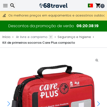
Obter envio gratuito para encomendas superiores a 249 €.
Overnight DHL Express também disponível.
0
30 dias para devolução, 90 dias para mapas de madeira e 
Os melhores preços em equipamentos e acessórios outdoor.
Pesquisar
Descontos da promoção de verão
06
20
38
19
Início
Ar livre e campismo
Segurança e higiene
Kit de primeiros socorros Care Plus compacto
Pesquisar