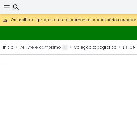
Obter envio gratuito para encomendas superiores a 249 €.
Overnight DHL Express também disponível.
30 dias para devolução, 90 dias para mapas de madeira e 
Os melhores preços em equipamentos e acessórios outdoor.
Pesquisar
Início
Ar livre e campismo
Coleção topográfica
LIITON