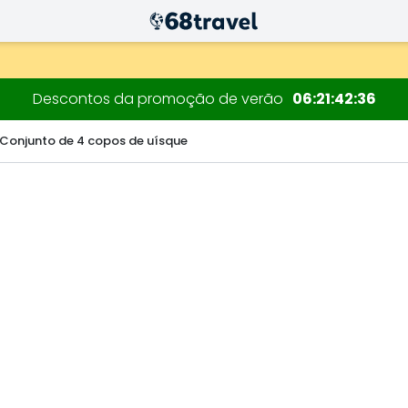
decorações.
Descontos da promoção de verão
06
21
42
34
 Conjunto de 4 copos de uísque
Pesquisar