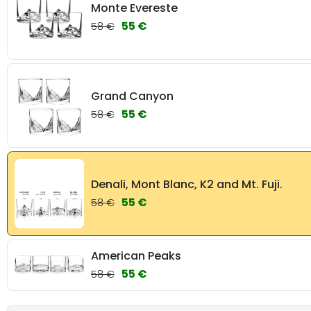
Monte Evereste
55 €
58 €
Grand Canyon
55 €
58 €
Denali, Mont Blanc, K2 and Mt. Fuji.
55 €
58 €
American Peaks
55 €
58 €