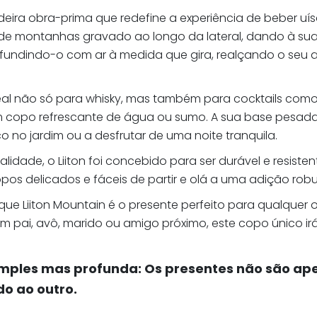
eira obra-prima que redefine a experiência de beber uí
 de montanhas gravado ao longo da lateral, dando à sua
infundindo-o com ar à medida que gira, realçando o se
ideal não só para whisky, mas também para cocktails co
m copo refrescante de água ou sumo. A sua base pesada 
o no jardim ou a desfrutar de uma noite tranquila.
ualidade, o Liiton foi concebido para ser durável e resis
opos delicados e fáceis de partir e olá a uma adição robu
e Liiton Mountain é o presente perfeito para qualquer oca
m pai, avô, marido ou amigo próximo, este copo único ir
simples mas profunda: Os presentes não são a
o ao outro.