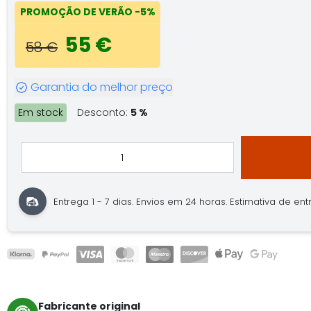
PROMOÇÃO DE VERÃO
-5%
55 €
58 €
Garantia do melhor preço
Em stock
Desconto:
5 %
Entrega 1 - 7 dias.
Envios em 24 horas.
Estimativa de entre
Fabricante original