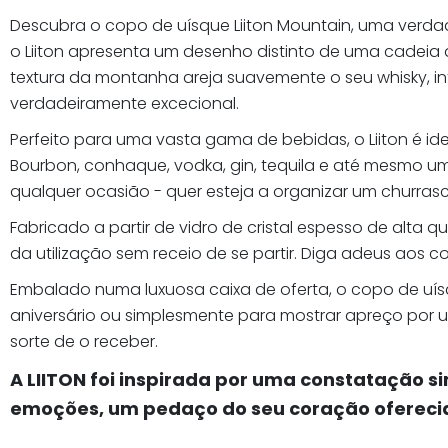
Descubra o copo de uísque Liiton Mountain, uma verdad
o Liiton apresenta um desenho distinto de uma cadeia
textura da montanha areja suavemente o seu whisky, 
verdadeiramente excecional.
Perfeito para uma vasta gama de bebidas, o Liiton é 
Bourbon, conhaque, vodka, gin, tequila e até mesmo u
qualquer ocasião - quer esteja a organizar um churrasc
Fabricado a partir de vidro de cristal espesso de alta q
da utilização sem receio de se partir. Diga adeus aos c
Embalado numa luxuosa caixa de oferta, o copo de uísqu
aniversário ou simplesmente para mostrar apreço por u
sorte de o receber.
A LIITON foi inspirada por uma constatação 
emoções, um pedaço do seu coração oferecid