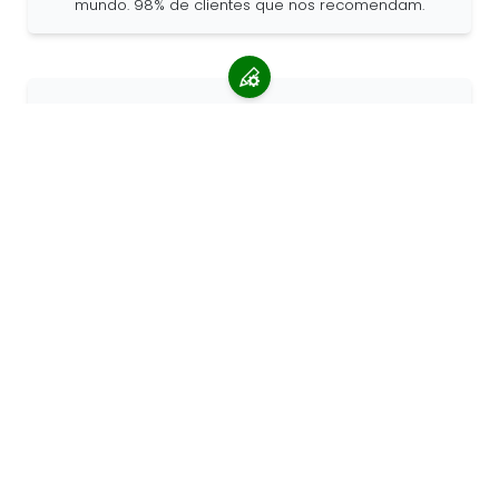
mundo. 98% de clientes que nos recomendam.
Encomendas personalizadas
a 68travel é um fabricante de produtos originais, o
que significa que podemos criar encomendas
personalizadas rapidamente.
Somo apaixonados por aventura
Na 68travel adoramos viajar e explorar o mundo.
Esforçamo-nos por utilizar materiais naturais
reciclados e reduzir a utilização de plástico.
68travel à
volta do mundo »