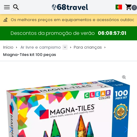
0
Obter envio gratuito para encomendas superiores a 249 €.
Overnight DHL Express também disponível.
Pesquisar
30 dias para devolução, 90 dias para mapas de madeira e 
Descontos da promoção de verão
06
08
57
00
Os melhores preços em equipamentos e acessórios outdoor.
Início
Ar livre e campismo
Para crianças
Magna-Tiles kit 100 peças
Pesquisar