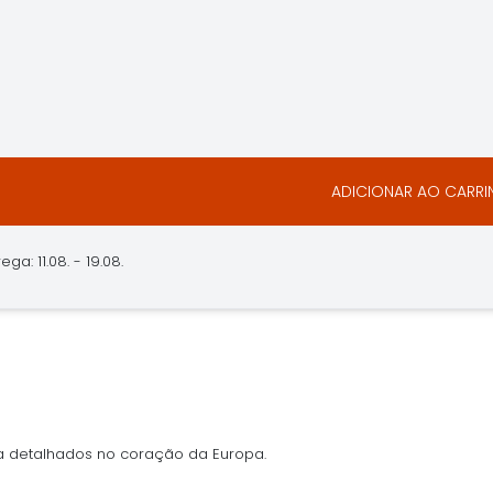
ADICIONAR AO CARR
ga: 11.08. - 19.08.
 detalhados no coração da Europa.