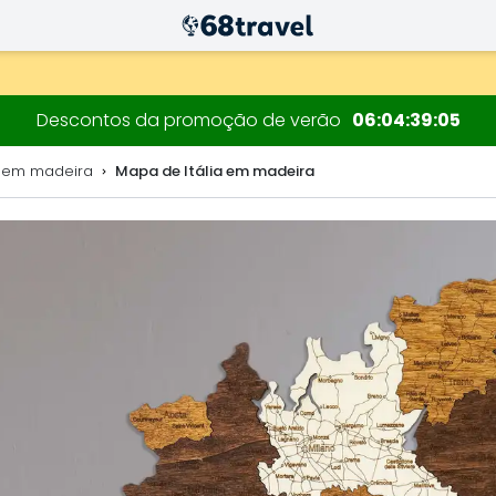
decorações.
Descontos da promoção de verão
06
04
39
04
 em madeira
Mapa de Itália em madeira
Pesquisar