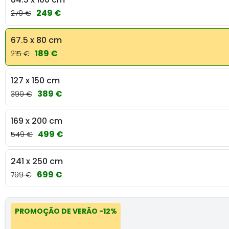
249 €
279 €
67.5 x 80 cm
189 €
215 €
127 x 150 cm
389 €
399 €
169 x 200 cm
499 €
549 €
241 x 250 cm
699 €
799 €
PROMOÇÃO DE VERÃO
-12%