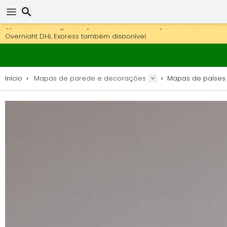
Obter envio gratuito para encomendas superiores a 249 €.
Overnight DHL Express também disponível.
Pesquisar
30 dias para devolução, 90 dias para mapas de madeira e 
Fabricante original de mapas e decorações.
Início
Mapas de parede e decorações
Mapas de países