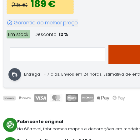
189 €
215 €
Garantia do melhor preço
Em stock
Desconto:
12 %
Entrega 1 - 7 dias.
Envios em 24 horas.
Estimativa de entre
Fabricante original
Na 68travel, fabricamos mapas e decorações em madeira