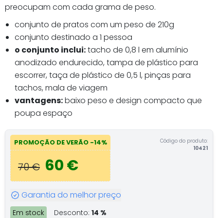
preocupam com cada grama de peso.
conjunto de pratos com um peso de 210g
conjunto destinado a 1 pessoa
o conjunto inclui:
tacho de 0,8 l em alumínio
anodizado endurecido, tampa de plástico para
escorrer, taça de plástico de 0,5 l, pinças para
tachos, mala de viagem
vantagens:
baixo peso e design compacto que
poupa espaço
Código do produto:
PROMOÇÃO DE VERÃO -14%
10421
60 €
70 €
Garantia do melhor preço
Em stock
Desconto:
14 %