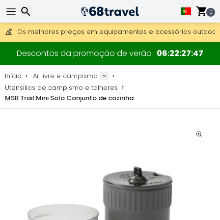
Obter envio gratuito para encomendas superiores a 249 €.
Overnight DHL Express também disponível.
0
30 dias para devolução, 90 dias para mapas de madeira e 
Os melhores preços em equipamentos e acessórios outdoor.
Pesquisar
Descontos da promoção de verão
06
22
27
47
Início
Ar livre e campismo
Utensílios de campismo e talheres
MSR Trail Mini Solo Conjunto de cozinha
Pesquisar