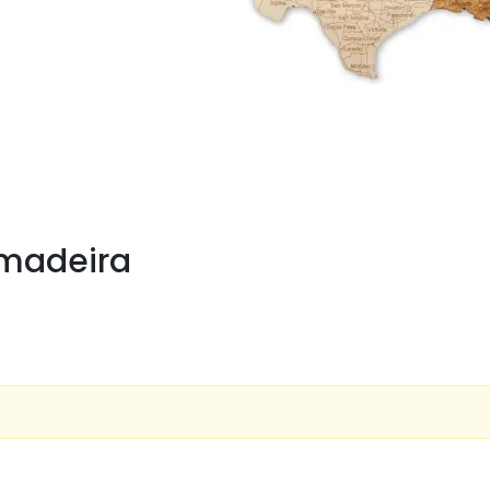
 madeira
?