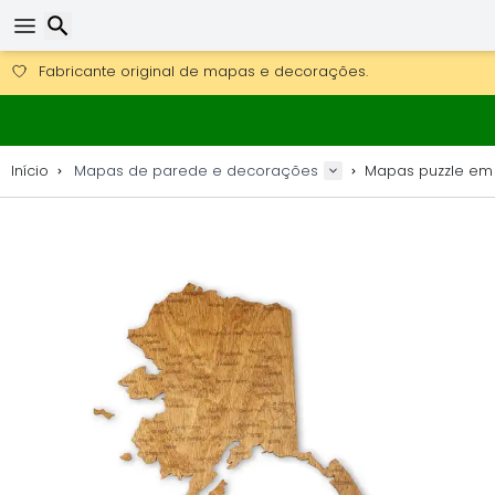
Obter envio gratuito para encomendas superiores a 249 €.
Overnight DHL Express também disponível.
30 dias para devolução, 90 dias para mapas de madeira e 
Pesquisar
Fabricante original de mapas e decorações.
Início
Mapas de parede e decorações
Mapas puzzle em