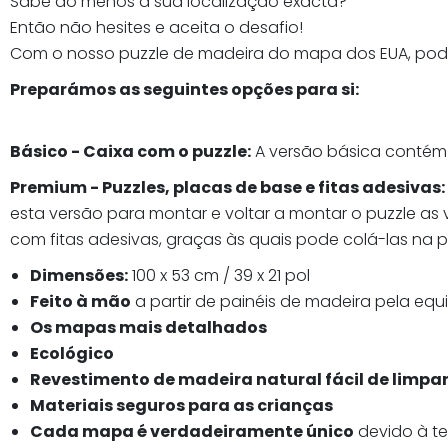
Sabe ao menos a sua localização exacta?
Então não hesites e aceita o desafio!
Com o nosso puzzle de madeira do mapa dos EUA, pod
Preparámos as seguintes opções para si:
Básico - Caixa com o puzzle:
A versão básica contém o
Premium - Puzzles, placas de base e fitas adesivas:
esta versão para montar e voltar a montar o puzzle a
com fitas adesivas, graças às quais pode colá-las na
Dimensões:
100 x 53 cm / 39 x 21 pol
Feito à mão
a partir de painéis de madeira pela equi
Os mapas mais detalhados
Ecológico
Revestimento de madeira natural fácil de limpa
Materiais seguros para as crianças
Cada mapa é verdadeiramente único
devido à t