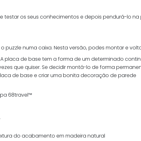
e testar os seus conhecimentos e depois pendurá-lo n
 puzzle numa caixa. Nesta versão, podes montar e voltar
A placa de base tem a forma de um determinado continent
s vezes que quiser. Se decidir montá-lo de forma perman
 placa de base e criar uma bonita decoração de parede
pa 68travel™️
r
extura do acabamento em madeira natural