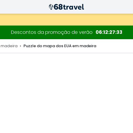
decorações.
Descontos da promoção de verão
06
12
27
32
 madeira
Puzzle do mapa dos EUA em madeira
Pesquisar