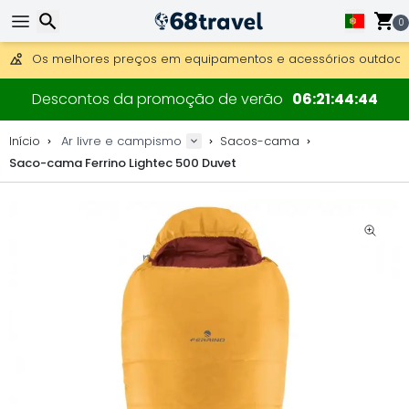
Obter envio gratuito para encomendas superiores a 249 €.
Overnight DHL Express também disponível.
0
30 dias para devolução, 90 dias para mapas de madeira e 
Os melhores preços em equipamentos e acessórios outdoor.
Pesquisar
Descontos da promoção de verão
06
21
44
44
Início
Ar livre e campismo
Sacos-cama
Saco-cama Ferrino Lightec 500 Duvet
Pesquisar