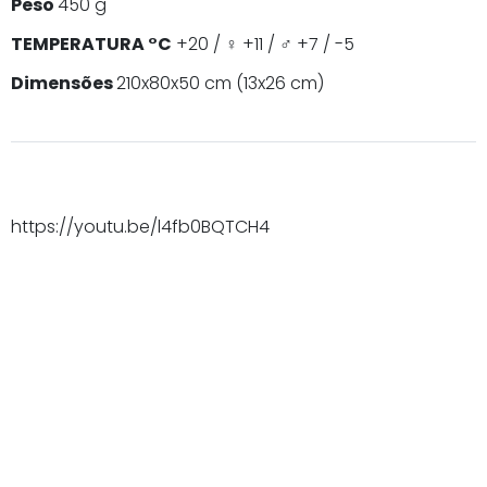
Peso
450 g
TEMPERATURA °C
+20 / ♀ +11 / ♂ +7 / -5
Dimensões
210x80x50 cm (13x26 cm)
https://youtu.be/l4fb0BQTCH4