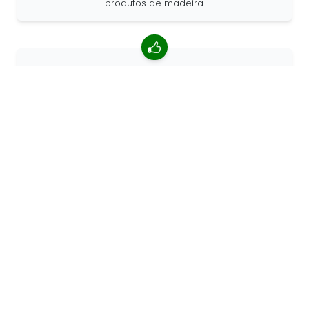
produtos de madeira.
classificação média de 4,85/5
Mais de 7400 comentários de clientes ao redor do
mundo. 98% de clientes que nos recomendam.
Encomendas personalizadas
a 68travel é um fabricante de produtos originais, o
que significa que podemos criar encomendas
personalizadas rapidamente.