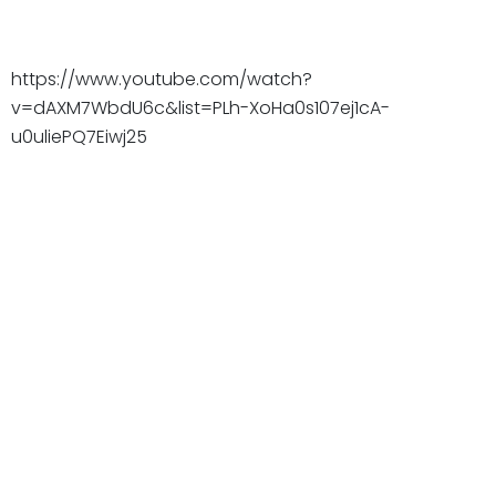
https://www.youtube.com/watch?
v=dAXM7WbdU6c&list=PLh-XoHa0s107ej1cA-
u0uliePQ7Eiwj25