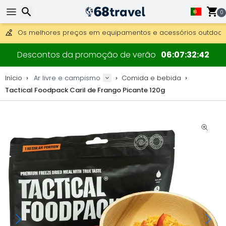
Obter envio gratuito para encomendas superiores a 249 €.
Overnight DHL Express também disponível.
0
30 dias para devolução, 90 dias para mapas de madeira e 
Os melhores preços em equipamentos e acessórios outdoor.
Pesquisar
Descontos da promoção de verão
06
07
32
42
Início
Ar livre e campismo
Comida e bebida
Tactical Foodpack Caril de Frango Picante 120g
Pesquisar