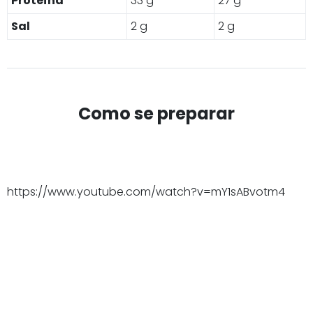
Proteína
33 g
27 g
Sal
2 g
2 g
Como se preparar
https://www.youtube.com/watch?v=mY1sABvotm4