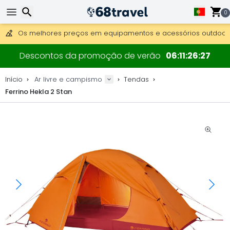
Obter envio gratuito para encomendas superiores a 249 €.
Overnight DHL Express também disponível.
0
30 dias para devolução, 90 dias para mapas de madeira e 
Os melhores preços em equipamentos e acessórios outdoor.
Pesquisar
Descontos da promoção de verão
06
11
26
26
Início
Ar livre e campismo
Tendas
Ferrino Hekla 2 Stan
Pesquisar