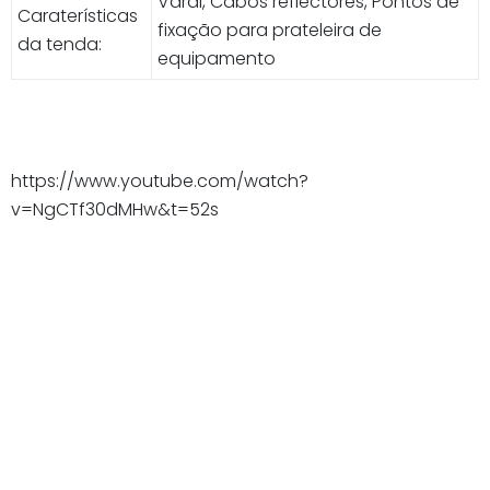
Varal, Cabos reflectores, Pontos de
Caraterísticas
fixação para prateleira de
da tenda:
equipamento
https://www.youtube.com/watch?
v=NgCTf30dMHw&t=52s