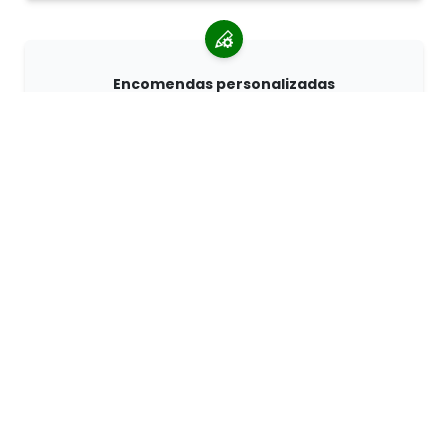
Encomendas personalizadas
a 68travel é um fabricante de produtos originais, o
que significa que podemos criar encomendas
personalizadas rapidamente.
Somo apaixonados por aventura
Na 68travel adoramos viajar e explorar o mundo.
Esforçamo-nos por utilizar materiais naturais
reciclados e reduzir a utilização de plástico.
68travel à
volta do mundo »