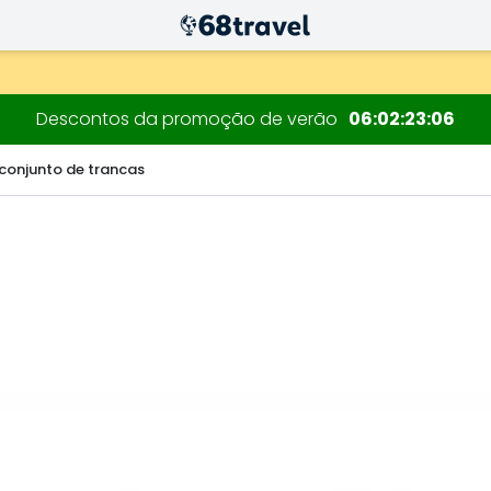
decorações.
Descontos da promoção de verão
06
02
23
05
 conjunto de trancas
Pesquisar