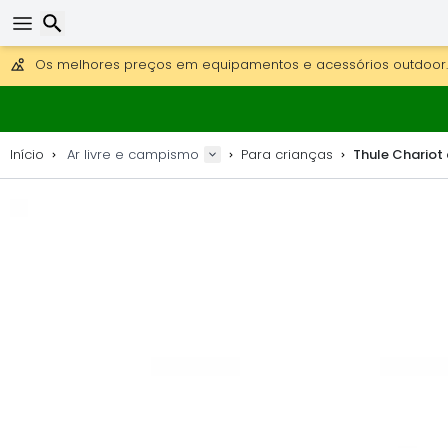
Obter envio gratuito para encomendas superiores a 249 €.
Overnight DHL Express também disponível.
30 dias para devolução, 90 dias para mapas de madeira e 
Os melhores preços em equipamentos e acessórios outdoor.
Pesquisar
Início
Ar livre e campismo
Para crianças
Thule Chariot