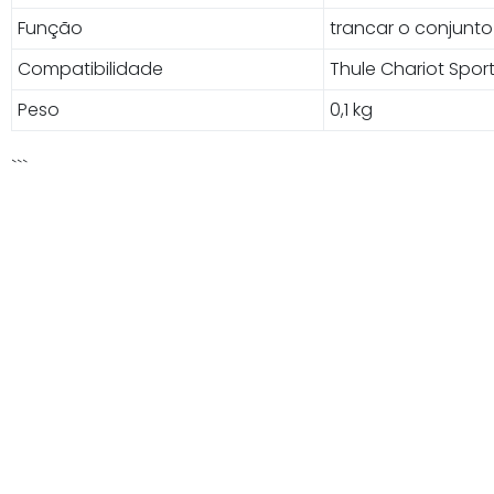
Função
trancar o conjunto
Compatibilidade
Thule Chariot Sport,
Peso
0,1 kg
```