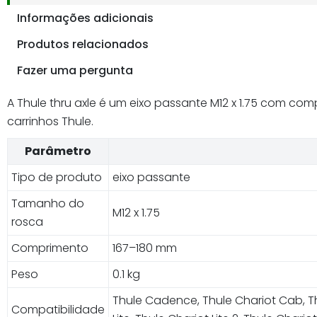
Informações adicionais
Produtos relacionados
Fazer uma pergunta
A Thule thru axle é um eixo passante M12 x 1.75 com c
carrinhos Thule.
Parâmetro
Tipo de produto
eixo passante
Tamanho do
M12 x 1.75
rosca
Comprimento
167–180 mm
Peso
0.1 kg
Thule Cadence, Thule Chariot Cab, Thu
Compatibilidade