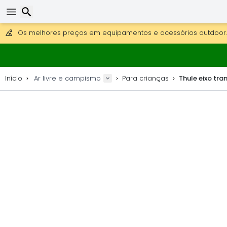
Obter envio gratuito para encomendas superiores a 249 €.
Overnight DHL Express também disponível.
30 dias para devolução, 90 dias para mapas de madeira e 
Os melhores preços em equipamentos e acessórios outdoor.
Pesquisar
Início
Ar livre e campismo
Para crianças
Thule eixo tra