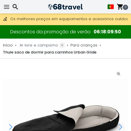
Obter envio gratuito para encomendas superiores a 249 €.
Overnight DHL Express também disponível.
0
30 dias para devolução, 90 dias para mapas de madeira e 
Os melhores preços em equipamentos e acessórios outdoor.
Pesquisar
Descontos da promoção de verão
06
18
09
49
Início
Ar livre e campismo
Para crianças
Thule saco de dormir para carrinhos Urban Glide
Pesquisar