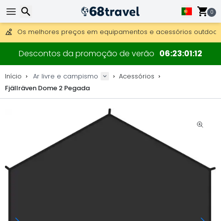
Obter envio gratuito para encomendas superiores a 249 €.
Overnight DHL Express também disponível.
0
30 dias para devolução, 90 dias para mapas de madeira e 
Os melhores preços em equipamentos e acessórios outdoor.
Pesquisar
Descontos da promoção de verão
06
23
01
12
Início
Ar livre e campismo
Acessórios
Fjällräven Dome 2 Pegada
Pesquisar