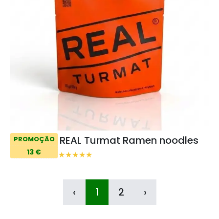
REAL Turmat Ramen noodles
PROMOÇÃO
13 €
‹
1
2
›