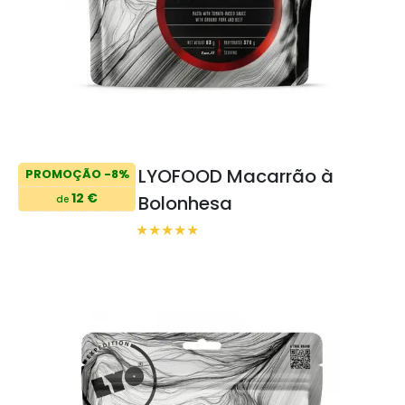
LYOFOOD Macarrão à
PROMOÇÃO -8%
12 €
Bolonhesa
de