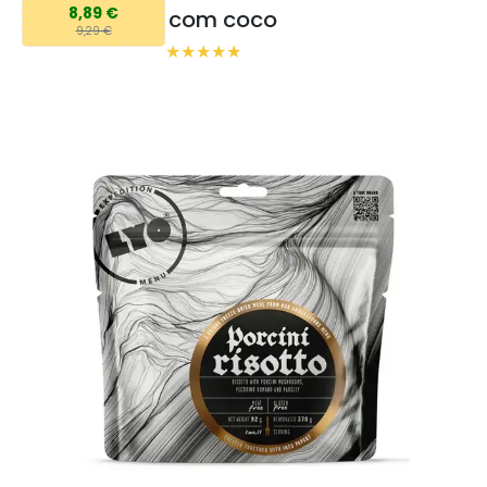
8,89 €
com coco
9,29 €