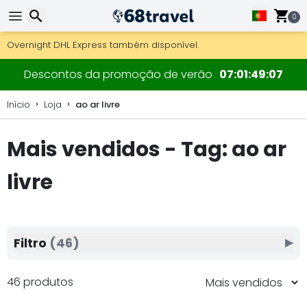
0
Obter envio gratuito para encomendas superiores a 249 €.
Overnight DHL Express também disponível.
30 dias para devolução, 90 dias para mapas de madeira e 
Pesquisar
Descontos da promoção de verão
07
01
49
05
Início
Loja
ao ar livre
Mais vendidos - Tag: ao ar
Pesquisar
livre
Filtro
(46)
▶
46 produtos