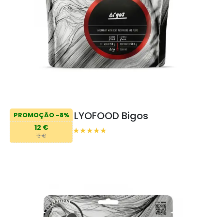
LYOFOOD Bigos
PROMOÇÃO -8%
12 €
13 €