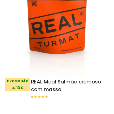
REAL Meal Salmão cremoso
PROMOÇÃO
13 €
com massa
de