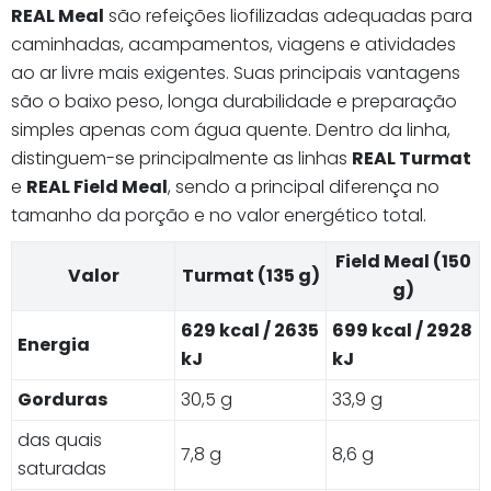
REAL Meal
são refeições liofilizadas adequadas para
caminhadas, acampamentos, viagens e atividades
ao ar livre mais exigentes. Suas principais vantagens
são o baixo peso, longa durabilidade e preparação
simples apenas com água quente. Dentro da linha,
distinguem-se principalmente as linhas
REAL Turmat
e
REAL Field Meal
, sendo a principal diferença no
tamanho da porção e no valor energético total.
Field Meal (150
Valor
Turmat (135 g)
g)
629 kcal / 2635
699 kcal / 2928
Energia
kJ
kJ
Gorduras
30,5 g
33,9 g
das quais
7,8 g
8,6 g
saturadas