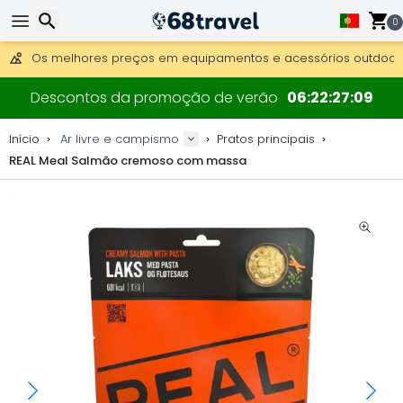
Obter envio gratuito para encomendas superiores a 249 €.
Overnight DHL Express também disponível.
0
30 dias para devolução, 90 dias para mapas de madeira e 
Os melhores preços em equipamentos e acessórios outdoor.
Pesquisar
Descontos da promoção de verão
06
22
27
08
Início
Ar livre e campismo
Pratos principais
REAL Meal Salmão cremoso com massa
Pesquisar