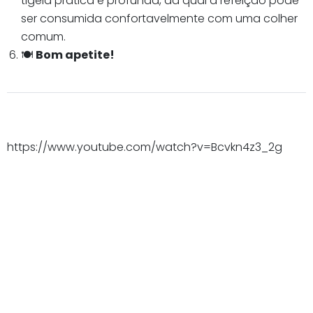
tigela prática e profunda, da qual a refeição pode
ser consumida confortavelmente com uma colher
comum.
🍽️
Bom apetite!
https://www.youtube.com/watch?v=Bcvkn4z3_2g