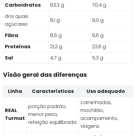
Carboidratos
63,3 g
70,4 g
dos quais
8,1 g
9,0 g
açúcares
Fibra
8,6 g
9,6 g
Proteínas
21,2 g
23,6 g
Sal
4,7 g
5,3 g
Visão geral das diferenças
Linha
Características
Uso adequado
caminhadas,
porção padrão,
REAL
mochilão,
menor peso,
Turmat
acampamento,
refeição equilibrada
viagens